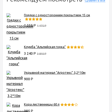
Сравнить все
Грядки с односторонним покрытием 15 см
1 255
Р
1 475
Р
Клумба "Альпийская горка"
3 240
Р
3 810
Р
Укрывной материал "Агротекс" 3,2*10м
900
Р
Кора лиственницы 60 л
385
Р