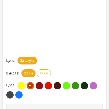
Цена:
За штуку
Высота:
23 см
29 см
Цвет: